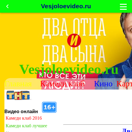
Vesjoloevideo.ru
Vesjoloevideo.ru
Главная
Камеди клаб
Кино
Кар
Видео онлайн
Камеди клаб 2016
Камеди клаб лучшее
Два