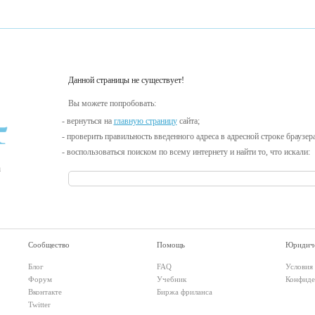
Данной страницы не существует!
Вы можете попробовать:
- вернуться на
главную страницу
сайта;
- проверить правильность введенного адреса в адресной строке браузера
- воспользоваться поиском по всему интернету и найти то, что искали:
а
Сообщество
Помощь
Юридиче
Блог
FAQ
Условия
Форум
Учебник
Конфиде
Вконтакте
Биржа фриланса
Twitter