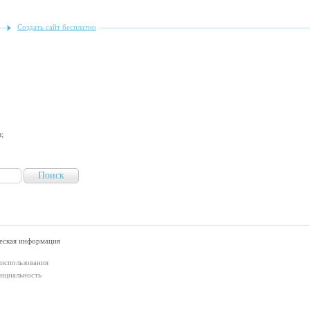
Создать сайт бесплатно
;
ская информация
 использования
нциальность