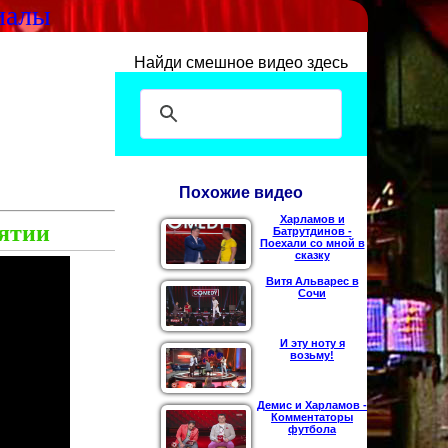
иалы
Найди смешное видео здесь
Похожие видео
Харламов и
иятии
Батрутдинов -
Поехали со мной в
сказку
Витя Альварес в
Сочи
И эту ноту я
возьму!
Демис и Харламов -
Комментаторы
футбола