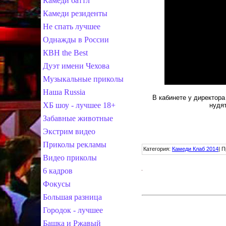
Камеди баттл
Камеди резиденты
Не спать лучшее
Однажды в России
КВН the Best
Дуэт имени Чехова
Музыкальные приколы
Наша Russia
В кабинете у директора
ХБ шоу - лучшее 18+
нудят
Забавные животные
Экстрим видео
Приколы рекламы
Категория
:
Камеди Клаб 2014
|
П
Видео приколы
6 кадров
Фокусы
Большая разница
Городок - лучшее
Башка и Ржавый