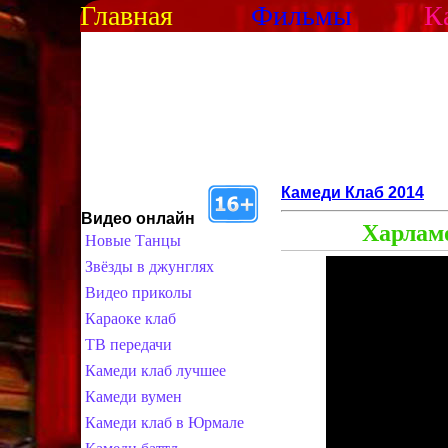
Главная
Фильмы
К
Камеди Клаб 2014
Видео онлайн
Харламо
Новые Танцы
Звёзды в джунглях
Видео приколы
Караоке клаб
ТВ передачи
Камеди клаб лучшее
Камеди вумен
Камеди клаб в Юрмале