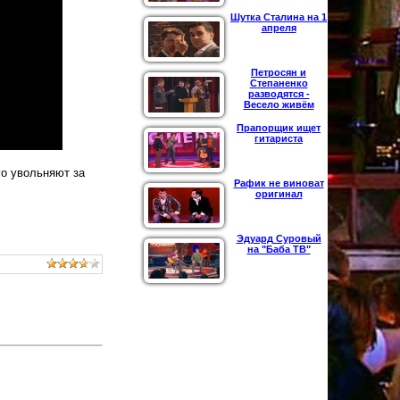
Шутка Сталина на 1
апреля
Петросян и
Степаненко
разводятся -
Весело живём
Прапорщик ищет
гитариста
го увольняют за
Рафик не виноват
оригинал
Эдуард Суровый
на "Баба ТВ"