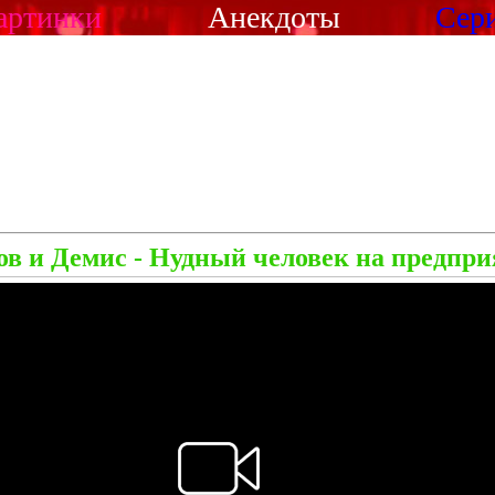
артинки
Анекдоты
Сер
в и Демис - Нудный человек на предпр