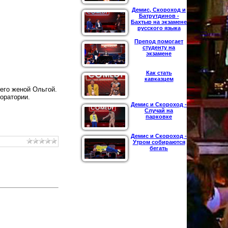
Демис, Скороход и
Батрутдинов -
Бахтыр на экзамене
русского языка
Препод помогает
студенту на
экзамене
Как стать
кавказцем
 его женой Ольгой.
боратории.
Демис и Скороход -
Случай на
парковке
Демис и Скороход -
Утром собираются
бегать