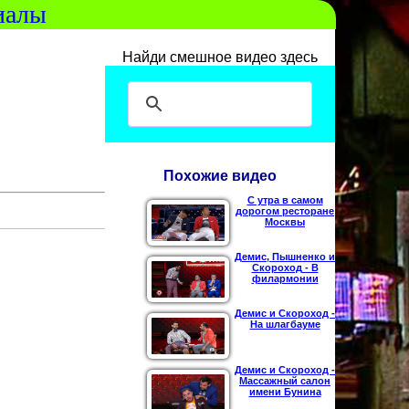
иалы
Найди смешное видео здесь
Похожие видео
С утра в самом
дорогом ресторане
Москвы
Демис, Пышненко и
Скороход - В
филармонии
Демис и Скороход -
На шлагбауме
Демис и Скороход -
Массажный салон
имени Бунина