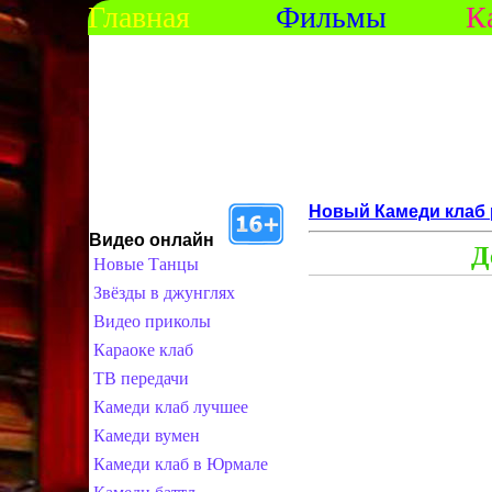
Главная
Фильмы
К
Новый Камеди клаб 
Видео онлайн
Д
Новые Танцы
Звёзды в джунглях
Видео приколы
Караоке клаб
ТВ передачи
Камеди клаб лучшее
Камеди вумен
Камеди клаб в Юрмале