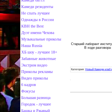
Камеди баттл
Камеди резиденты
Не спать лучшее
Однажды в России
КВН the Best
Дуэт имени Чехова
Музыкальные приколы
Старший лаборант институ
Наша Russia
В ходе разговора 
ХБ шоу - лучшее 18+
Забавные животные
Экстрим видео
Категория
:
Новый Камеди клаб 
Приколы рекламы
Видео приколы
6 кадров
Фокусы
Большая разница
Городок - лучшее
Башка и Ржавый