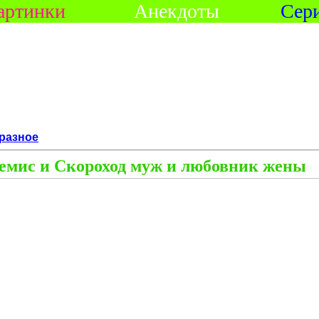
артинки
Анекдоты
Сер
разное
емис и Скороход муж и любовник жены