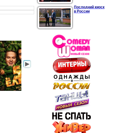
Последний киоск
в России