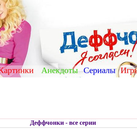
Картинки
Анекдоты
Сериалы
Игр
Деффчонки - все серии