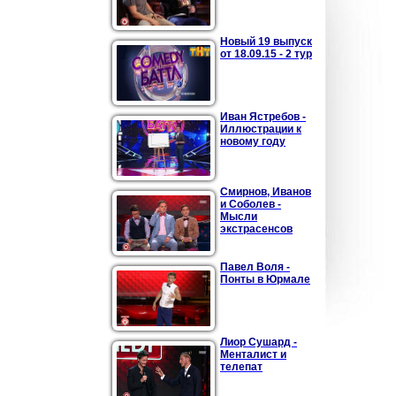
Новый 19 выпуск
от 18.09.15 - 2 тур
Иван Ястребов -
Иллюстрации к
новому году
Смирнов, Иванов
и Соболев -
Мысли
экстрасенсов
Павел Воля -
Понты в Юрмале
Лиор Сушард -
Менталист и
телепат