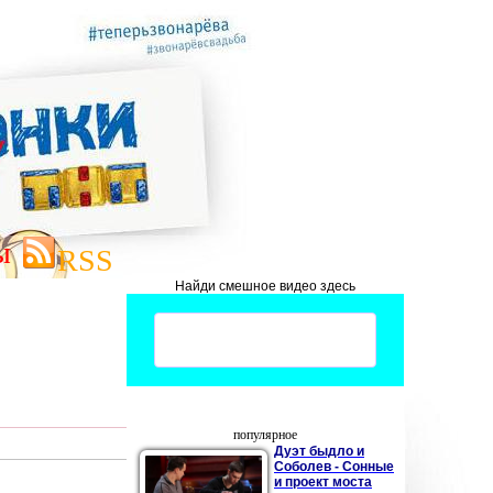
ы
RSS
Найди смешное видео здесь
популярное
Дуэт быдло и
Соболев - Сонные
и проект моста