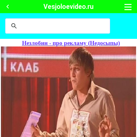
Vesjoloevideo.ru
Незлобин - про рекламу (Недосыпы)