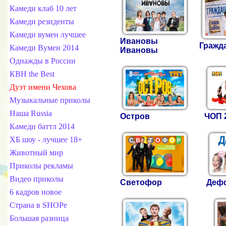
Камеди клаб 10 лет
Камеди резиденты
Камеди вумен лучшее
Ивановы
Гражд
Камеди Вумен 2014
Ивановы
Однажды в России
КВН the Best
Дуэт имени Чехова
Музыкальные приколы
Наша Russia
Остров
ЧОП 
Камеди баттл 2014
ХБ шоу - лучшее 18+
Животный мир
Приколы рекламы
Видео приколы
Светофор
Деф
6 кадров новое
Страна в SHOPe
Большая разница