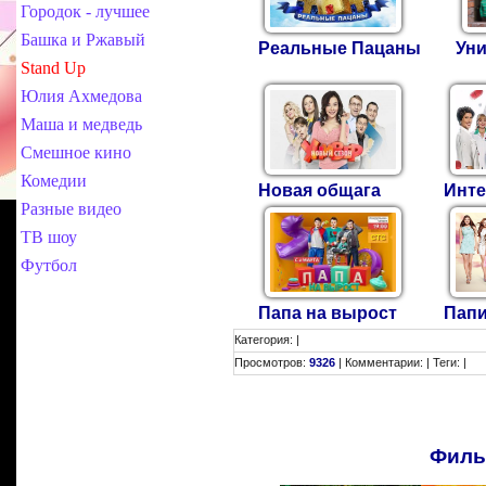
Городок - лучшее
Башка и Ржавый
Реальные Пацаны
Ун
Stand Up
Юлия Ахмедова
Маша и медведь
Смешное кино
Комедии
Новая общага
Инт
Разные видео
ТВ шоу
Футбол
Папа на вырост
Папи
Категория
:
|
Просмотров
:
9326
|
Комментарии
:
|
Теги
: |
Филь