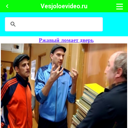
Vesjoloevideo.ru
Ржавый ломает дверь