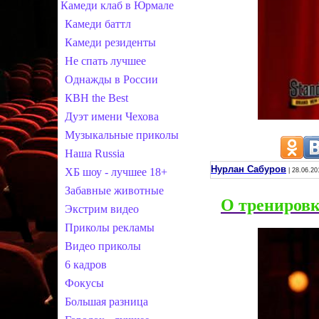
Камеди клаб в Юрмале
Камеди баттл
Камеди резиденты
Не спать лучшее
Однажды в России
КВН the Best
Дуэт имени Чехова
Музыкальные приколы
Наша Russia
Нурлан Сабуров
ХБ шоу - лучшее 18+
| 28.06.20
Забавные животные
О тренировк
Экстрим видео
Приколы рекламы
Видео приколы
6 кадров
Фокусы
Большая разница