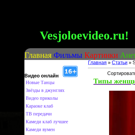
Vesjoloevideo.ru!
Главная
Фильмы
Картинки
Ане
Главная
»
Статьи
» 
Сортироват
Видео онлайн
Типы женщ
Новые Танцы
Звёзды в джунглях
Видео приколы
Караоке клаб
ТВ передачи
Камеди клаб лучшее
Камеди вумен