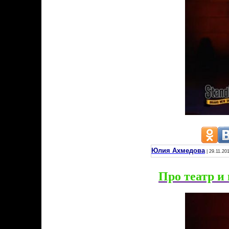
Юлия Ахмедова
| 29.11.20
Про театр и