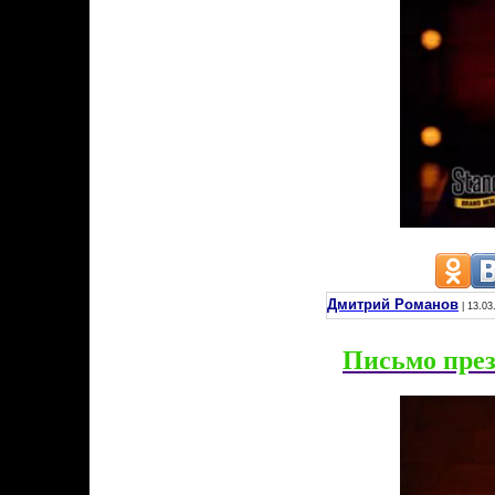
Дмитрий Романов
| 13.03
Письмо през