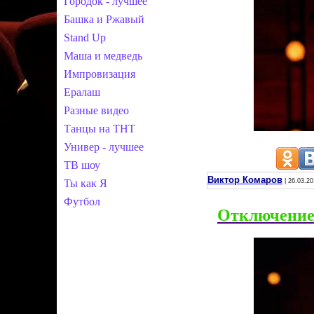
Городок - лучшее
Башка и Ржавый
Stand Up
Маша и медведь
Импровизация
Ералаш
Разные видео
Танцы на ТНТ
Универ - лучшее
ТВ шоу
Виктор Комаров
Ты как Я
| 26.03.20
Футбол
Отключение 