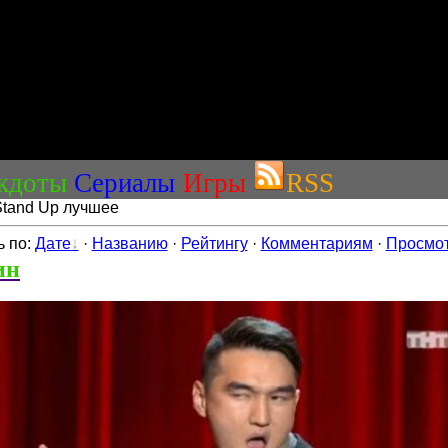
кдоты
Сериалы
Игры
RSS
Stand Up лучшее
ь по
:
Дате
·
Названию
·
Рейтингу
·
Комментариям
·
Просмо
ин