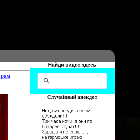
Найди видео здесь
трам
Случайный анекдот