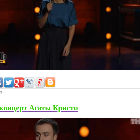
15
 концерт Агаты Кристи