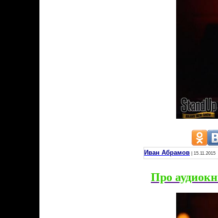
Иван Абрамов
| 15.11.2015
Про аудиокн