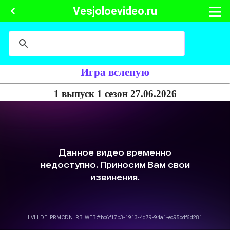
Vesjoloevideo.ru
Игра вслепую
1 выпуск 1 сезон 27.06.2026
Ольга Бузова и Тимур Родригез сыграют в новом музыкальном шоу,
где будут петь со своими вокальными дублёрами. Капитаны команд
Ольга и Тимур будут по очереди выходить на сцену и петь,
спрятавшись в разных кабинках со своими вокальными пародистами.
Соперникам нужно назвать именно ту кабинку, в которой спряталась
звезда.