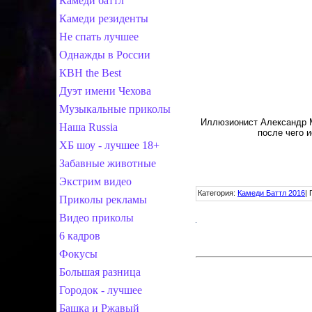
Камеди баттл
Камеди резиденты
Не спать лучшее
Однажды в России
КВН the Best
Дуэт имени Чехова
Музыкальные приколы
Иллюзионист Александр М
Наша Russia
после чего 
ХБ шоу - лучшее 18+
Забавные животные
Экстрим видео
Категория
:
Камеди Баттл 2016
|
Приколы рекламы
Видео приколы
6 кадров
Фокусы
Большая разница
Городок - лучшее
Башка и Ржавый