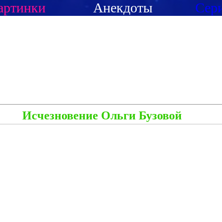
артинки
Анекдоты
Сер
Исчезновение Ольги Бузовой