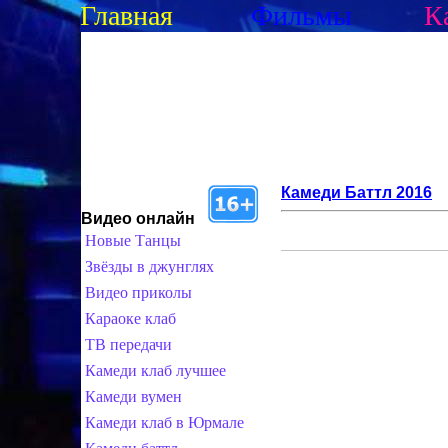
Главная
Фильмы
К
Камеди Баттл 2016
Видео онлайн
Новые Танцы
Звёзды в джунглях
Видео приколы
Караоке клаб
ТВ передачи
Камеди клаб лучшее
Камеди вумен
Камеди клаб в Юрмале