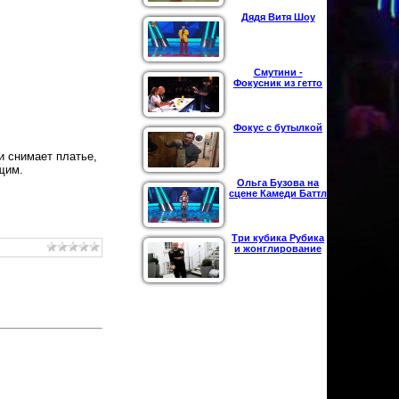
Дядя Витя Шоу
Смутини -
Фокусник из гетто
Фокус с бутылкой
и снимает платье,
щим.
Ольга Бузова на
сцене Камеди Баттл
Три кубика Рубика
и жонглирование