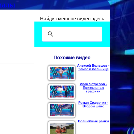
иалы
Найди смешное видео здесь
Похожие видео
Алексей Большов -
Замес в больнице
Иван Ястребов -
Прикольные
графики
Роман Сидорчик -
Второй шанс
Волшебные рамки