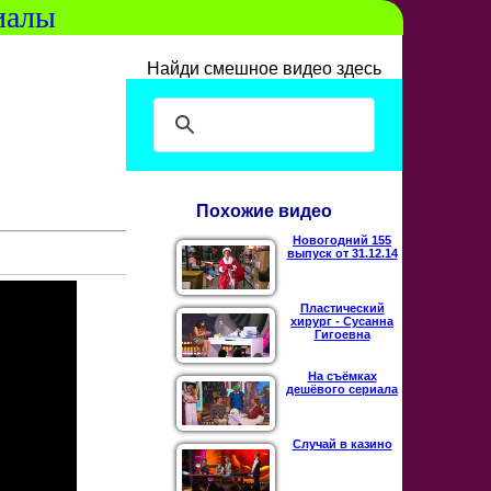
иалы
Найди смешное видео здесь
Похожие видео
Новогодний 155
выпуск от 31.12.14
Пластический
хирург - Сусанна
Гигоевна
На съёмках
дешёвого сериала
Случай в казино