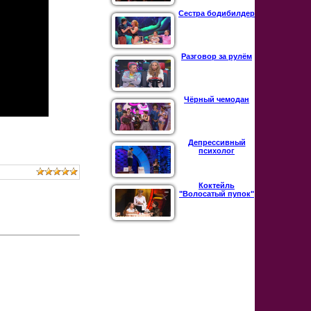
Сестра бодибилдер
Разговор за рулём
Чёрный чемодан
Депрессивный
психолог
Коктейль
"Волосатый пупок"