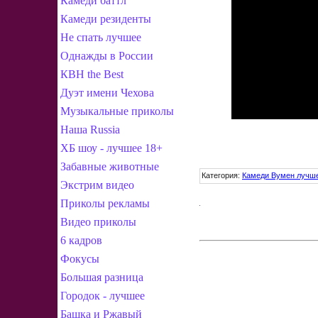
Камеди баттл
Камеди резиденты
Не спать лучшее
Однажды в России
КВН the Best
Дуэт имени Чехова
Музыкальные приколы
Наша Russia
ХБ шоу - лучшее 18+
Забавные животные
Категория
:
Камеди Вумен лучш
Экстрим видео
Приколы рекламы
Видео приколы
6 кадров
Фокусы
Большая разница
Городок - лучшее
Башка и Ржавый