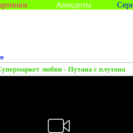
артинки
Анекдоты
Сер
ее
Супермаркет любви - Путана с плутона