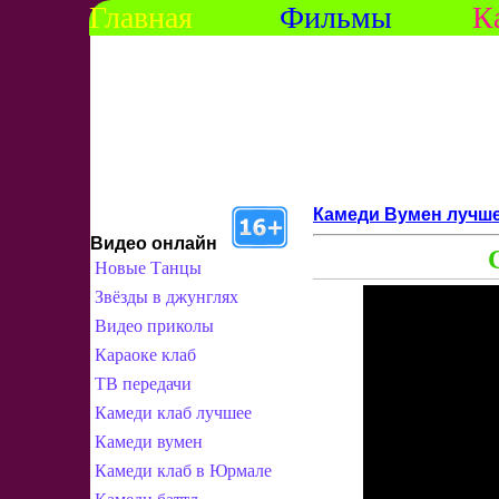
Главная
Фильмы
К
Камеди Вумен лучш
Видео онлайн
Новые Танцы
Звёзды в джунглях
Видео приколы
Караоке клаб
ТВ передачи
Камеди клаб лучшее
Камеди вумен
Камеди клаб в Юрмале