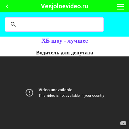
Vesjoloevideo.ru
ХБ шоу - лучшее
Водитель для депутата
Водитель везёт депутата в министерство. По дороге у него сильно
начинает бурлить в животе и ему хочется пукнуть. Их автомобиль
останавливают сотрудники ДПС и просят водителя пройти к ним в
машину.