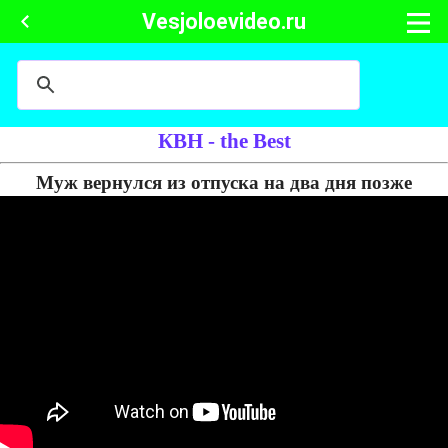
Vesjoloevideo.ru
КВН - the Best
Муж вернулся из отпуска на два дня позже
Муж приехал домой из Сочи на два дня позже, поэтому
оправдывается перед женой, почему он задержался. Придумывает
разные отмазки. Говорит, что ехал на велосипеде, а не на поезде,
раздавал штрафы гаишникам, которые поставили ему засос, а ещё,
что у него есть брат близнец Павлик, который оказывается жив.