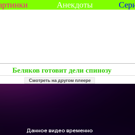
артинки
Анекдоты
Сер
Беляков готовит дели спинозу
Смотреть на другом плеере