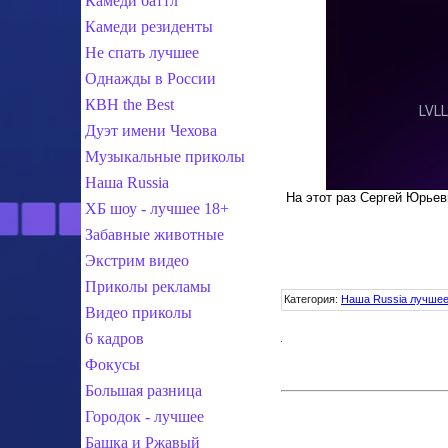
Камеди баттл
Камеди резиденты
Не спать лучшее
Однажды в России
КВН the Best
Дуэт имени Чехова
Музыкальные приколы
Наша Russia
На этот раз Сергей Юрьев
ХБ шоу - лучшее 18+
Забавные животные
Экстрим видео
Приколы рекламы
Категория
:
Наша Russia лучше
Видео приколы
6 кадров
Фокусы
Большая разница
Городок - лучшее
Башка и Ржавый