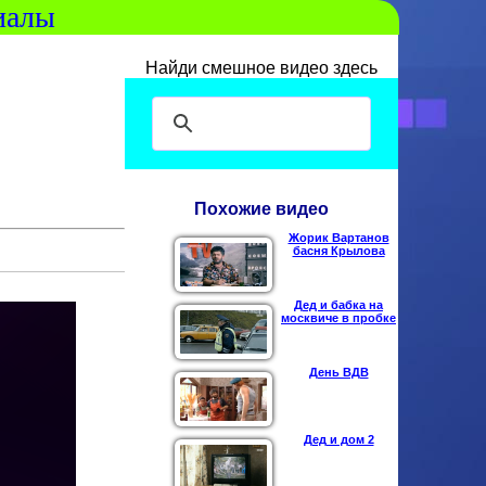
иалы
Найди смешное видео здесь
Похожие видео
Жорик Вартанов
басня Крылова
Дед и бабка на
москвиче в пробке
День ВДВ
Дед и дом 2