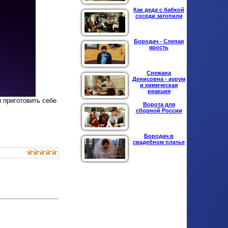
Как деда с бабкой
соседи затопили
Бородач - Слепая
ярость
Снежана
Денисовна - аурум
и химическая
реакция
 приготовить себе
Ворота для
сборной России
Бородач в
свадебном платье