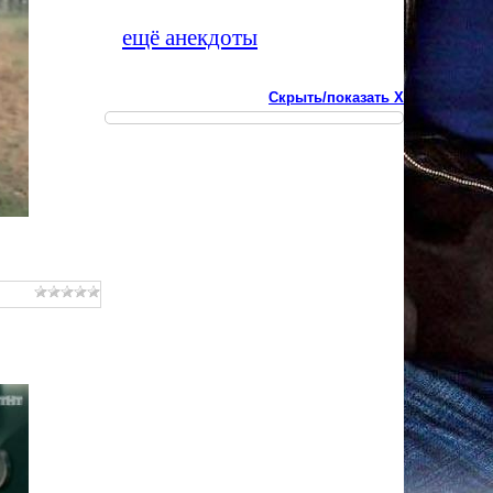
ещё анекдоты
Скрыть/показать X