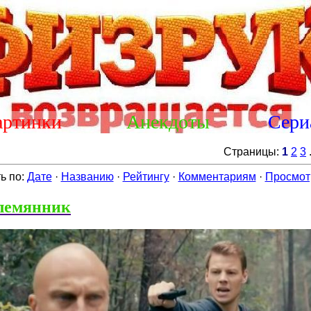
артинки
Анекдоты
Сери
Страницы
:
1
2
3
ь по
:
Дате
·
Названию
·
Рейтингу
·
Комментариям
·
Просмот
Племянник