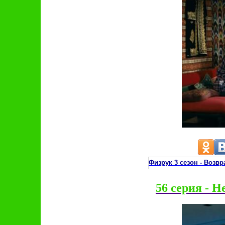
Физрук 3 сезон - Воз
56 серия - Н