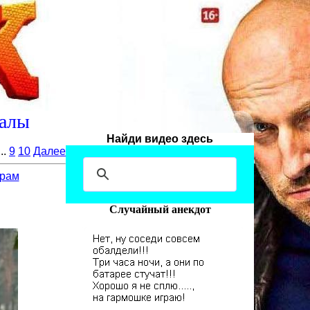
алы
Найди видео здесь
...
9
10
Далее
рам
Случайный анекдот