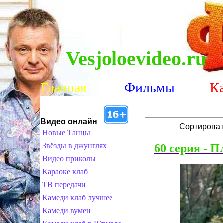
Vesjoloevideo.ru
Главная
Фильмы
К
Видео онлайн
Сортироват
Новые Танцы
Звёзды в джунглях
60 серия - 
Видео приколы
Караоке клаб
ТВ передачи
Камеди клаб лучшее
Камеди вумен