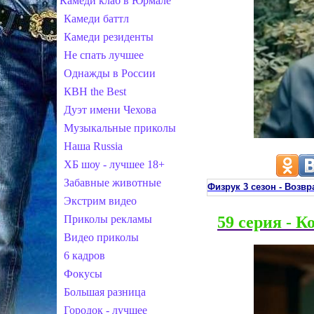
Камеди клаб в Юрмале
Камеди баттл
Камеди резиденты
Не спать лучшее
Однажды в России
КВН the Best
Дуэт имени Чехова
Музыкальные приколы
Наша Russia
ХБ шоу - лучшее 18+
Забавные животные
Физрук 3 сезон - Воз
Экстрим видео
Приколы рекламы
59 серия - К
Видео приколы
6 кадров
Фокусы
Большая разница
Городок - лучшее