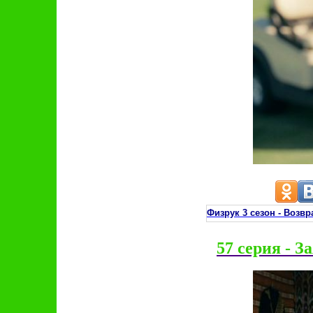
Физрук 3 сезон - Воз
57 серия - З