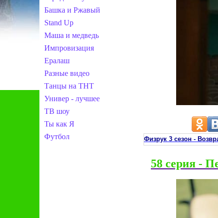
Башка и Ржавый
Stand Up
Маша и медведь
Импровизация
Ералаш
Разные видео
Танцы на ТНТ
Универ - лучшее
ТВ шоу
Ты как Я
Футбол
Физрук 3 сезон - Воз
58 серия - П