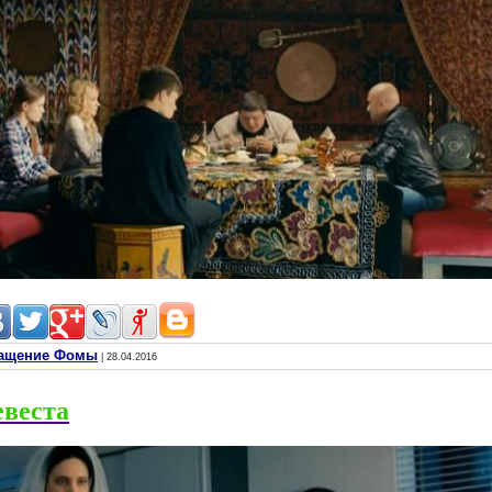
вращение Фомы
| 28.04.2016
евеста