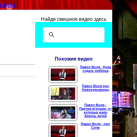
иалы
Найди смешное видео здесь
Похожие видео
Павел Воля - Куда
отдать ребёнка
Павел Воля про
Новокурьяново
Павел Воля -
Партия игрушек, от
которых надо
беречь детей
Павел Воля - про
Сочи