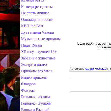
Камеди баттл
Камеди резиденты
Не спать лучшее
Однажды в России
КВН the Best
Дуэт имени Чехова
Музыкальные приколы
Воля рассказывает пр
Наша Russia
показыва
ХБ шоу - лучшее 18+
Забавные животные
Экстрим видео
Категория
:
Камеди Клаб 2014
|
П
Приколы рекламы
Видео приколы
6 кадров
Фокусы
Большая разница
Городок - лучшее
Башка и Ржавый