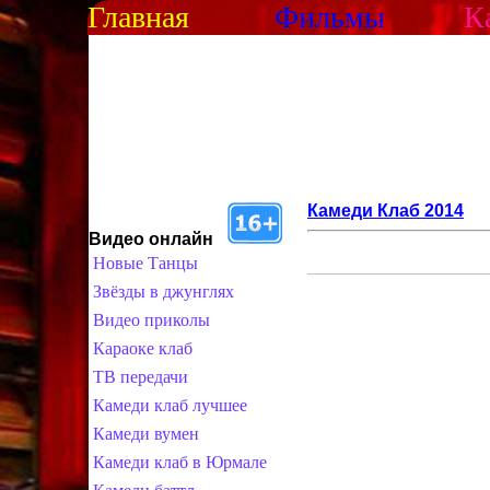
Главная
Фильмы
К
Камеди Клаб 2014
Видео онлайн
Новые Танцы
Звёзды в джунглях
Видео приколы
Караоке клаб
ТВ передачи
Камеди клаб лучшее
Камеди вумен
Камеди клаб в Юрмале