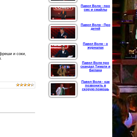
Павел Воля - про
смс и смайлы
Павел Воля - Про
детей
Павел Воля - о
журналах
фреши и соки,
.
Павел Воля про
скандал Тимати и
Билана
Павел Воля - как
позвонить в
скорую помощь