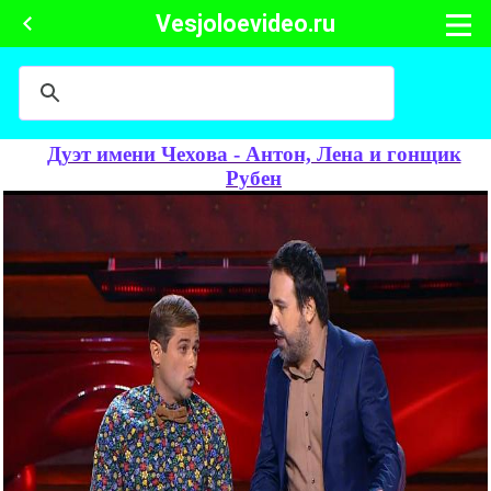
Vesjoloevideo.ru
Дуэт имени Чехова - Антон, Лена и гонщик
Рубен