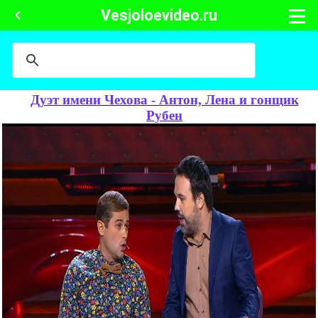
Vesjoloevideo.ru
Дуэт имени Чехова - Антон, Лена и гонщик
Рубен