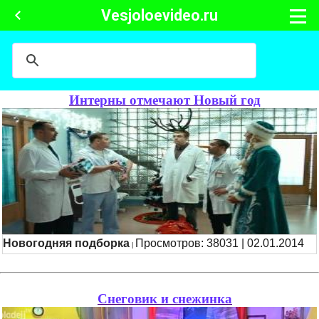
Vesjoloevideo.ru
Интерны отмечают Новый год
Новогодняя подборка
Просмотров: 38031 | 02.01.2014
|
Снеговик и снежинка