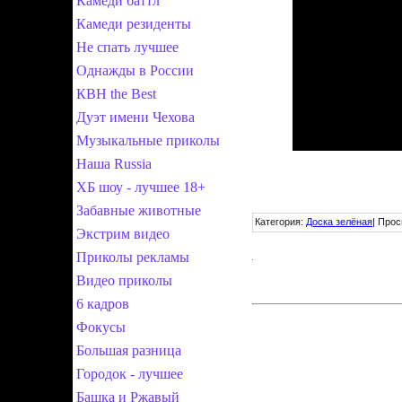
Камеди баттл
Камеди резиденты
Не спать лучшее
Однажды в России
КВН the Best
Дуэт имени Чехова
Музыкальные приколы
Наша Russia
ХБ шоу - лучшее 18+
Забавные животные
Категория
:
Доска зелёная
|
Прос
Экстрим видео
Приколы рекламы
Видео приколы
6 кадров
Фокусы
Большая разница
Городок - лучшее
Башка и Ржавый