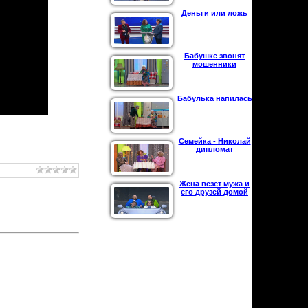
Деньги или ложь
Бабушке звонят
мошенники
Бабулька напилась
Семейка - Николай
дипломат
Жена везёт мужа и
его друзей домой