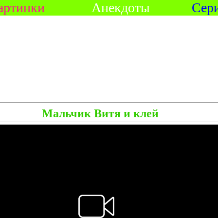
артинки
Анекдоты
Сер
Мальчик Витя и клей