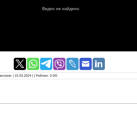
мотров
:
| 15.03.2024 |
|
Рейтинг
:
0.0
/
0