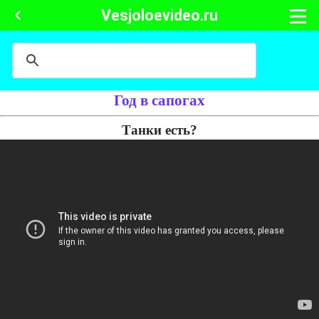
Vesjoloevideo.ru
Год в сапогах
Танки есть?
Смотреть на другом плеере
Генерал звонит Полковнику Солдатову и просит на день рождения
жены танк Т-34, Стаса Михайлова и розы через 10 минут. Солдатов
звонит всем подряд и выполняет это поручения без проблем.