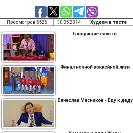
Голодные врач, полицейский и чиновник оказались на необитаемом
Просмотров
:6526
30.05.2014
Худеем в тесте
острове. Есть нечего, поэтому они решают, кого съесть первым.
Говорящие салаты
Финал ночной хоккейной лиги
Вячеслав Мясников - Еду к деду