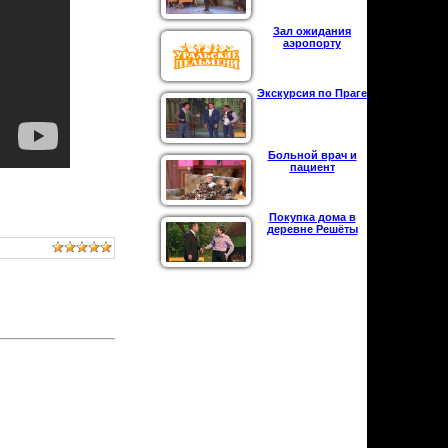
Зал ожидания
аэропорту
Экскурсия по Праге
Больной врач и
пациент
Покупка дома в
деревне Решёты