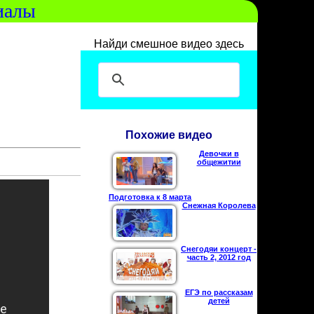
иалы
Найди смешное видео здесь
Похожие видео
Девочки в
общежитии
Подготовка к 8 марта
Снежная Королева
Снегодяи концерт -
часть 2, 2012 год
ЕГЭ по рассказам
детей