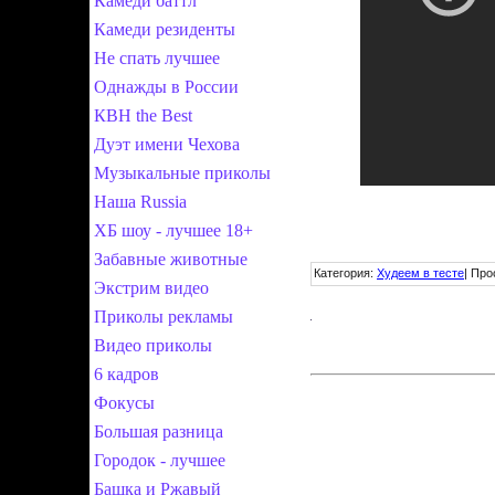
Камеди баттл
Камеди резиденты
Не спать лучшее
Однажды в России
КВН the Best
Дуэт имени Чехова
Музыкальные приколы
Наша Russia
ХБ шоу - лучшее 18+
Забавные животные
Категория
:
Худеем в тесте
|
Про
Экстрим видео
Приколы рекламы
Видео приколы
6 кадров
Фокусы
Большая разница
Городок - лучшее
Башка и Ржавый