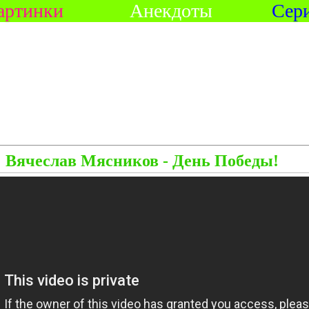
артинки
Анекдоты
Сер
Вячеслав Мясников - День Победы!