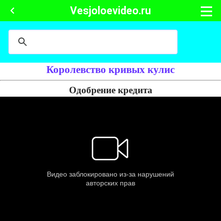
Vesjoloevideo.ru
Королевство кривых кулис
Одобрение кредита
Мужчина приходит в банк, чтобы оформить кредит на 380 тысяч
рублей и приносит с собой целую кипу залоговых документов на
имущество, справки о доходах и прочие. Но ему говорят, что
получить кредит не получиться, так как одна из его квартир находится
за МКАДом.