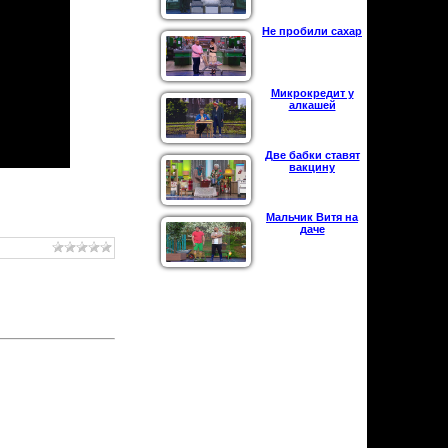
Не пробили сахар
Микрокредит у
алкашей
Две бабки ставят
вакцину
Мальчик Витя на
даче