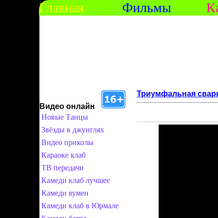
Главная
Фильмы
К
Триумфальная свар
Видео онлайн
Новые Танцы
Звёзды в джунглях
Видео приколы
Караоке клаб
ТВ передачи
Камеди клаб лучшее
Камеди вумен
Камеди клаб в Юрмале