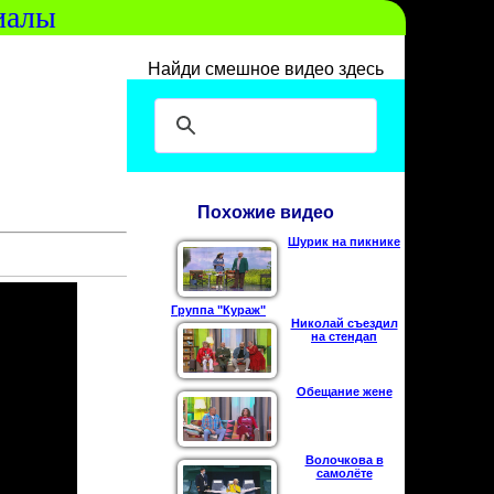
иалы
Найди смешное видео здесь
Похожие видео
Шурик на пикнике
Группа "Кураж"
Николай съездил
на стендап
Обещание жене
Волочкова в
самолёте