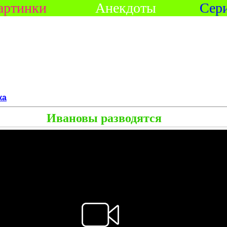
артинки
Анекдоты
Сер
ка
Ивановы разводятся