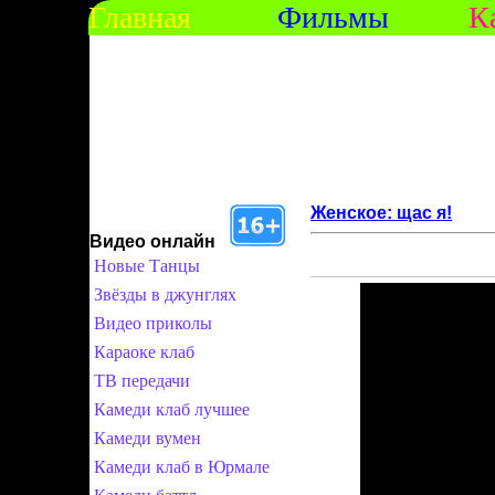
Главная
Фильмы
К
Женское: щас я!
Видео онлайн
Новые Танцы
Звёзды в джунглях
Видео приколы
Караоке клаб
ТВ передачи
Камеди клаб лучшее
Камеди вумен
Камеди клаб в Юрмале