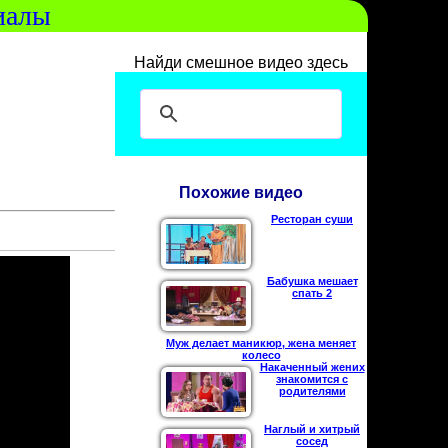
иалы
Найди смешное видео здесь
Похожие видео
Ресторан суши
Бабушка мешает
спать 2
Муж делает маникюр, жена меняет
колесо
Накаченный жених
знакомится с
родителями
Наглый и хитрый
сосед