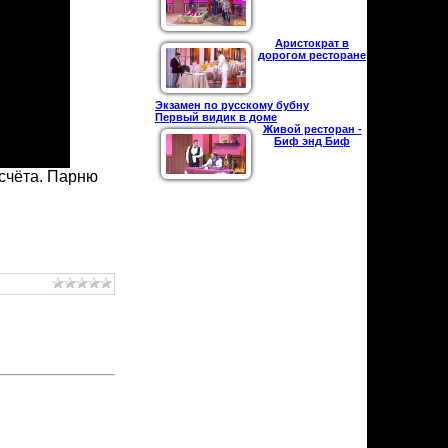
Аристократ в
дорогом ресторане
Экзамен по русскому бубну
Первый видик в доме
Живой ресторан -
Биф энд Биф
счёта. Парню