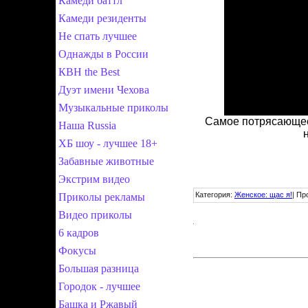
Камеди баттл
Камеди резиденты
Не спать лучшее
Однажды в России
КВН the Best
Дуэт имени Чехова
Музыкальные приколы
Самое потрясающее 
Наша Russia
ХБ шоу - лучшее 18+
Забавные животные
Экстрим видео
Категория
:
Женское: щас я!
|
Пр
Приколы рекламы
Видео приколы
6 кадров
Фокусы
Большая разница
Городок - лучшее
Башка и Ржавый