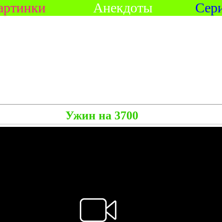
артинки
Анекдоты
Сер
Ужин на 3700