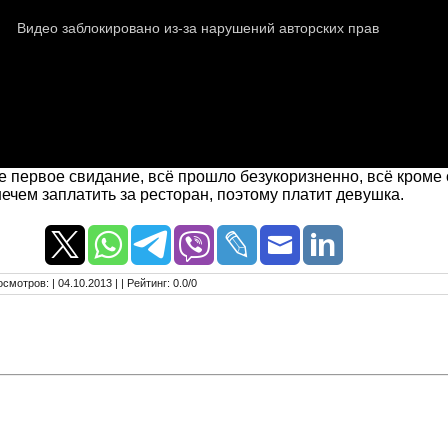
первое свидание, всё прошло безукоризненно, всё кроме 
нечем заплатить за ресторан, поэтому платит девушка.
осмотров
:
| 04.10.2013 |
|
Рейтинг
:
0.0
/
0