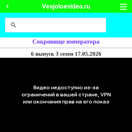
Vesjoloevideo.ru
Сокровище императора
6 выпуск 3 сезон 17.05.2026
На этот раз вступить в борьбу за поиск сокровищ предстоит Наташе
Королёвой и её спутнице Мелиссе Глушко. В стартовом задании участники
будут строить башню, которая будет находиться на качелях. Чтобы завершить
задание, нужно чтобы башня простояла 3 секунды. Первая подсказка
направит участников на озеро, где на трактомаранах парам нужно будет
доплыть до места, откуда им предстоит стрелять по кеглям. Следующая
миссия их будет ждать в сычуаньской опере, где надев традиционные
костюмы, парам будет необходимо исполнить танец, меняя маски.