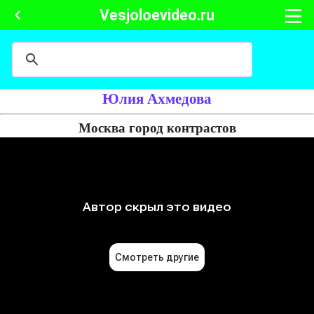
Vesjoloevideo.ru
Юлия Ахмедова
Москва город контрастов
Юля сравнивает мужчин и женщин за рулём, про поворотники, рассказывает
как у неё однажды отвалился подкрылок, как у неё закончился бензин на
трассе и как ей помогла служба помощи, как видела легковую машину,
которая въехала в трактор.