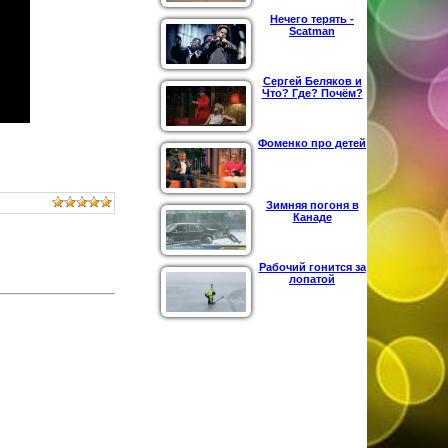
Нечего терять -
Scatman
Сергей Беляков и
Что? Где? Почём?
Фоменко про детей
Зимняя погоня в
Канаде
Рабочий гонится за
лопатой