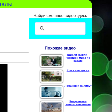
иалы
Найди смешное видео здесь
Похожие видео
Ширли мырли -
Чемпион мира по
каратэ
Классные трюки
Лобанов и лилипут
Когда нечем
заняться на пляже