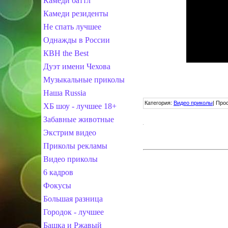
Камеди баттл
Камеди резиденты
Не спать лучшее
Однажды в России
КВН the Best
Дуэт имени Чехова
Музыкальные приколы
Наша Russia
Категория
:
Видео приколы
|
Про
ХБ шоу - лучшее 18+
Забавные животные
Экстрим видео
Приколы рекламы
Видео приколы
6 кадров
Фокусы
Большая разница
Городок - лучшее
Башка и Ржавый