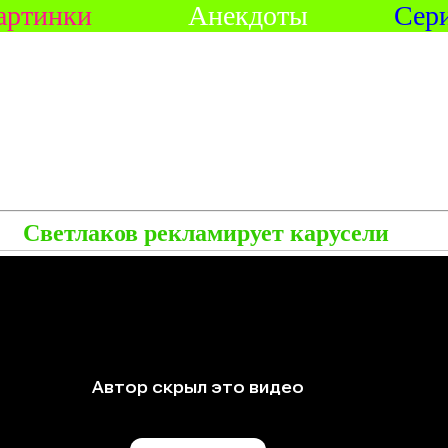
артинки
Анекдоты
Сер
Светлаков рекламирует карусели