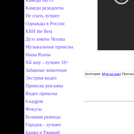
Камеди баттл
Камеди резиденты
Не спать лучшее
Однажды в России
КВН the Best
Дуэт имени Чехова
Музыкальные приколы
Наша Russia
ХБ шоу - лучшее 18+
Забавные животные
Категория
:
Муж на щас
|
Просмо
Экстрим видео
Приколы рекламы
Видео приколы
6 кадров
Фокусы
Большая разница
Городок - лучшее
Башка и Ржавый