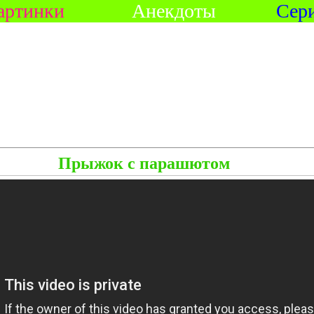
артинки
Анекдоты
Сер
Прыжок с парашютом