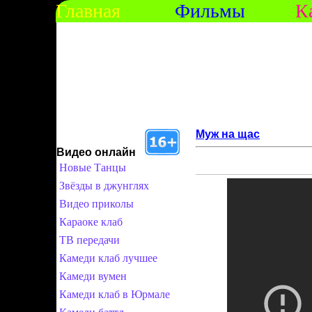
Главная
Фильмы
К
Муж на щас
Видео онлайн
Новые Танцы
Звёзды в джунглях
Видео приколы
Караоке клаб
ТВ передачи
Камеди клаб лучшее
Камеди вумен
Камеди клаб в Юрмале