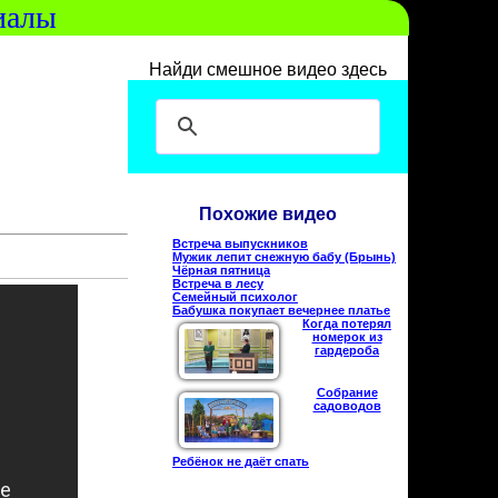
иалы
Найди смешное видео здесь
Похожие видео
Встреча выпускников
Мужик лепит снежную бабу (Брынь)
Чёрная пятница
Встреча в лесу
Семейный психолог
Бабушка покупает вечернее платье
Когда потерял
номерок из
гардероба
Собрание
садоводов
Ребёнок не даёт спать