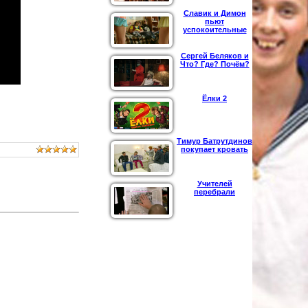
Славик и Димон
пьют
успокоительные
Сергей Беляков и
Что? Где? Почём?
Ёлки 2
Тимур Батрутдинов
покупает кровать
Учителей
перебрали