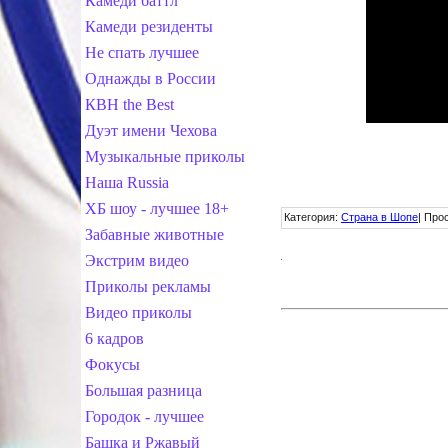
Камеди баттл
Камеди резиденты
Не спать лучшее
Однажды в России
КВН the Best
Дуэт имени Чехова
Музыкальные приколы
Наша Russia
ХБ шоу - лучшее 18+
Категория
:
Страна в Шопе
|
Про
Забавные животные
Экстрим видео
Приколы рекламы
Видео приколы
6 кадров
Фокусы
Большая разница
Городок - лучшее
Башка и Ржавый