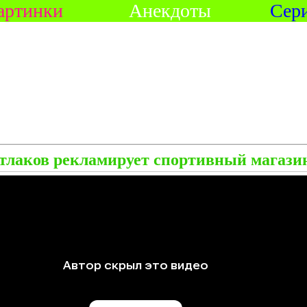
артинки
Анекдоты
Сер
тлаков рекламирует спортивный магази