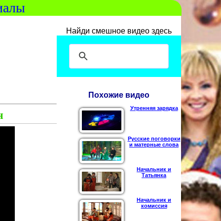
иалы
Найди смешное видео здесь
Похожие видео
Утренняя зарядка
н
Русские поговорки
и матерные слова
Начальник и
Татьянка
Начальник и
комиссия