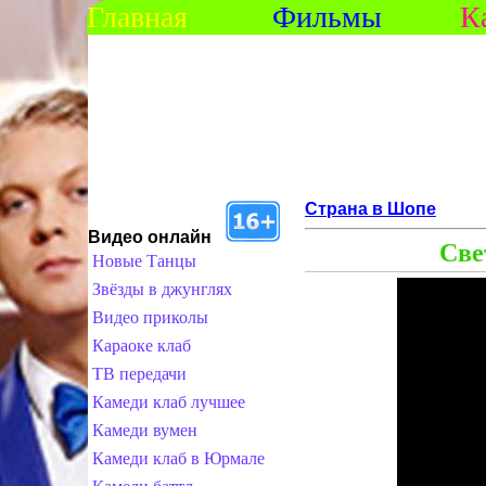
Главная
Фильмы
К
Страна в Шопе
Видео онлайн
Све
Новые Танцы
Звёзды в джунглях
Видео приколы
Караоке клаб
ТВ передачи
Камеди клаб лучшее
Камеди вумен
Камеди клаб в Юрмале